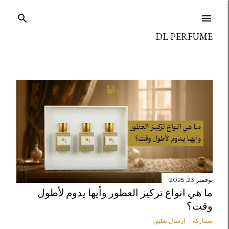
التخطي إلى المحتوى الرئيسي
DL PERFUME
ا
ل
م
ش
ا
نوفمبر 23, 2025
ما هي انواع تركيز العطور وأيها يدوم لأطول
ر
وقت؟
ك
مشاركة
إرسال تعليق