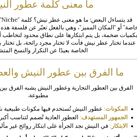
ما معنى كلمة عطور الن
قد
خاصة" أو "المكان المميز"، وهي بالفعل تعبّر عن فلسفة هذه ا
كميات ضخمة، بل يتم ابتكارها على نطاق محدود لتخاطب أشخ
عندما تختار عطر نيش فأنت لا تختار مجرد رائحة، بل تختا
الخاصة بعيدًا عن التكرار والنسخ المتش
ما الفرق بين عطور النيش والعط
الفرق بين العطور التجارية وعطور النيش يشبه الفرق بين
مطبوعة.
المكونات
: 
عطور النيش تُستخدم فيها مكونات طبيعية نادر
الجمهور المستهدف
:
 العطور العادية تُصمم لتناسب أك
الابتكار
:
 في النيش نجد الجرأة على ابتكار روائح غير مألو