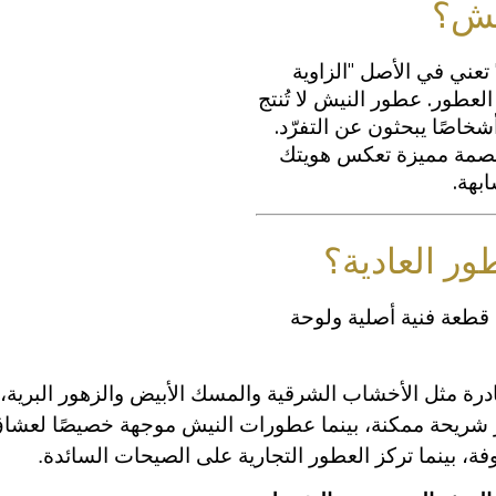
يش؟
 يتساءل البعض: ما هو معنى عطر نيش؟ كلمة "Niche" تعني في الأصل "الزاوية
لعطور. عطور النيش لا تُنتج
اصًا يبحثون عن التفرّد.
ر بصمة مميزة تعكس هويتك
ابهة.
ور العادية؟
 قطعة فنية أصلية ولوحة
ة مثل الأخشاب الشرقية والمسك الأبيض والزهور البرية، بي
بر شريحة ممكنة، بينما عطورات النيش موجهة خصيصًا لعشاق
فة، بينما تركز العطور التجارية على الصيحات السائدة.