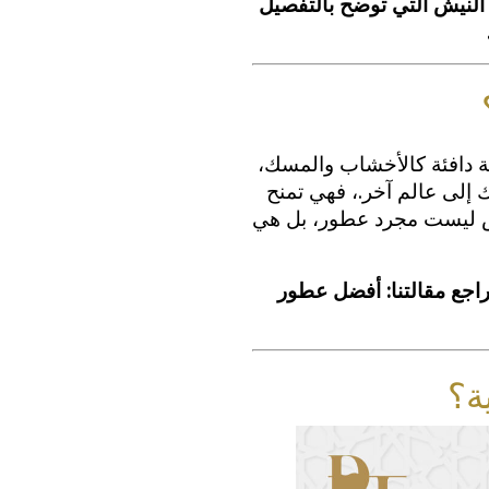
 النيش التي توضح بالتفصيل
 دافئة كالأخشاب والمسك،
 إلى عالم آخر.، فهي تمنح
يش ليست مجرد عطور، بل هي
راجع مقالتنا: أفضل عطور
ة؟