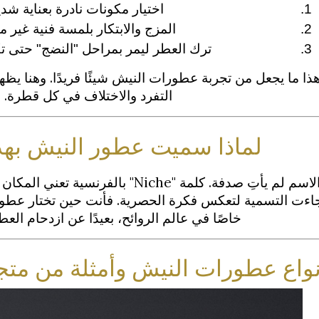
اختيار مكونات نادرة بعناية شدي
المزج والابتكار بلمسة فنية غير م
ترك العطر ليمر بمراحل "النضج" حتى تك
ذا ما يجعل من تجربة عطورات النيش شيئًا فريدًا. وهنا ي
التفرد والاختلاف في كل قطرة.
لماذا سميت عطور النيش بهذ
الاسم لم يأتِ صدفة. كلمة "Niche" بالفرن
اءت التسمية لتعكس فكرة الحصرية. فأنت حين تختار عطور 
خاصًا في عالم الروائح، بعيدًا عن ازدحام العطو
واع عطورات النيش وأمثلة من متجر  Perfume