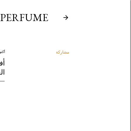
 PERFUME
مشاركة
أكتوبر 6
أف
ال